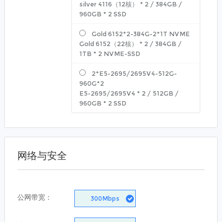
silver 4116（12核）
*
2
/
384GB
/
960GB
*
2
SSD
Gold 6152*2-384G-2*1T NVME
Gold 6152（22核）
*
2
/
384GB
/
1TB
*
2
NVME-SSD
2*E5-2695/2695V4-512G-
960G*2
E5-2695/2695V4
*
2
/
512GB
/
960GB
*
2
SSD
网络与安全
公网带宽：
300
Mbps