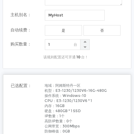
主机别名：
自动续费：
是
否
购买数量：
台
该规则配置还可开通
10
台！
已选配置：
地域：
阿姆斯特丹一区
机型：
E3-1230/1230V6-16G-480G
操作系统：
Windows-10
CPU：
E3-1230/1230V6
*
1
内存：
16GB
硬盘：
480GB
*
1
SSD
IP数量：
1
个
高防IP数量：
0
个
公网带宽：
300
Mbps
防御峰值：
0
GB